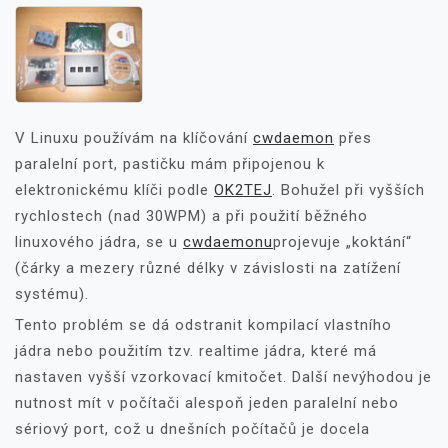
V Linuxu používám na klíčování
cwdaemon
přes
paralelní port, pastičku mám připojenou k
elektronickému klíči podle
OK2TEJ
. Bohužel při vyšších
rychlostech (nad 30WPM) a při použití běžného
linuxového jádra, se u
cwdaemonu
projevuje „koktání“
(čárky a mezery různé délky v závislosti na zatížení
systému).
Tento problém se dá odstranit kompilací vlastního
jádra nebo použitím tzv. realtime jádra, které má
nastaven vyšší vzorkovací kmitočet. Další nevýhodou je
nutnost mít v počítači alespoň jeden paralelní nebo
sériový port, což u dnešních počítačů je docela