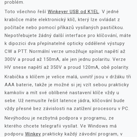
problém.
Toto všechno řeší
Winkeyer USB od K1EL
. V jedné
krabičce máte elektronický klíč, který lze ovládat z
počítače nebo pomocí příkazů vysílaných pastičkou.
Nepotřebujete žádný další interface pro klíčování, máte
k dipozici dva přepínatelné opticky oddělené výstupy
CW a PTT. Normální verze umožňuje spínat napětí až
300V a proud až 150mA, ale jen jednu polaritu. Verze
HV snese napětí až 350V a proud 120mA, obě polarity.
Krabička s klíčem je velice malá, uvnitř jsou v držáku tři
AAA baterie, takže je možné si jej vzít sebou prakticky
kamkoliv a mít své oblíbené nastavení klíče vždy u
sebe. Už nemusíte řešit latence jádra, klíčování bude
vždy přesné bez závislosti na zatížení procesoru v PC.
Nevýhodou je nezbytná podpora v programu, ze
kterého chcete telegrafii vysílat. Ve Windows má
podporu
Winkey
prakticky každý závodní program, v