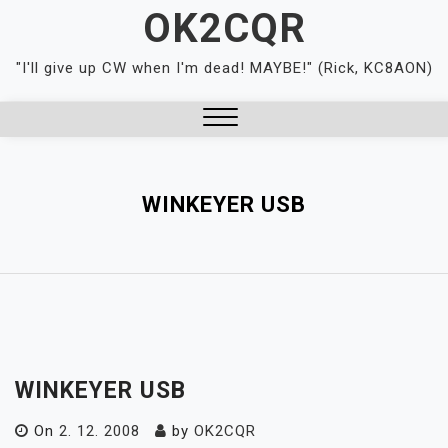
Skip
OK2CQR
to
content
"I'll give up CW when I'm dead! MAYBE!" (Rick, KC8AON)
Close
Menu
WINKEYER USB
WINKEYER USB
On
2. 12. 2008
by
OK2CQR