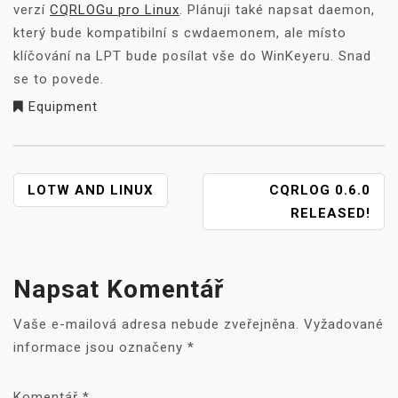
verzí
CQRLOGu pro Linux
. Plánuji také napsat daemon,
který bude kompatibilní s cwdaemonem, ale místo
klíčování na LPT bude posílat vše do WinKeyeru. Snad
se to povede.
Equipment
NAVIGACE
LOTW AND LINUX
CQRLOG 0.6.0
PRO
RELEASED!
PŘÍSPĚVEK
Napsat Komentář
Vaše e-mailová adresa nebude zveřejněna.
Vyžadované
informace jsou označeny
*
Komentář
*