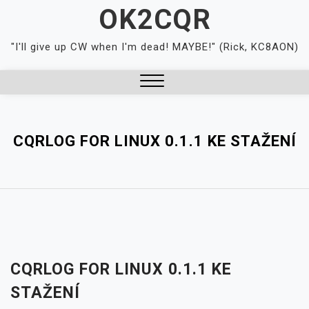
Skip
OK2CQR
to
content
"I'll give up CW when I'm dead! MAYBE!" (Rick, KC8AON)
Close
Menu
CQRLOG FOR LINUX 0.1.1 KE STAŽENÍ
CQRLOG FOR LINUX 0.1.1 KE
STAŽENÍ