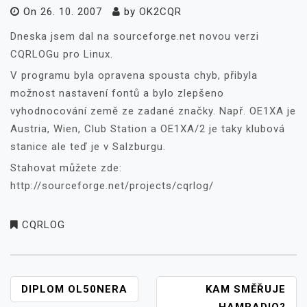
On
26. 10. 2007
by
OK2CQR
Dneska jsem dal na sourceforge.net novou verzi
CQRLOGu pro Linux.
V programu byla opravena spousta chyb, přibyla
možnost nastavení fontů a bylo zlepšeno
vyhodnocování země ze zadané značky. Např. OE1XA je
Austria, Wien, Club Station a OE1XA/2 je taky klubová
stanice ale teď je v Salzburgu.
Stahovat můžete zde:
http://sourceforge.net/projects/cqrlog/
CQRLOG
NAVIGACE
DIPLOM OL50NERA
KAM SMĚŘUJE