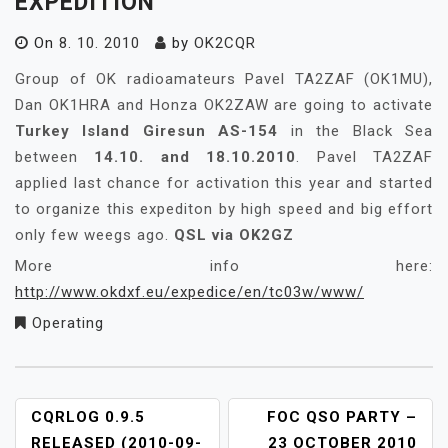
EXPEDITION
On
8. 10. 2010
by
OK2CQR
Group of OK radioamateurs Pavel TA2ZAF (OK1MU),
Dan OK1HRA and Honza OK2ZAW are going to activate
Turkey Island Giresun AS-154
in the Black Sea
between
14.10. and 18.10.2010
. Pavel TA2ZAF
applied last chance for activation this year and started
to organize this expediton by high speed and big effort
only few weegs ago.
QSL via OK2GZ
More info here:
http://www.okdxf.eu/expedice/en/tc03w/www/
Operating
NAVIGACE
CQRLOG 0.9.5
FOC QSO PARTY –
PRO
RELEASED (2010-09-
23 OCTOBER 2010