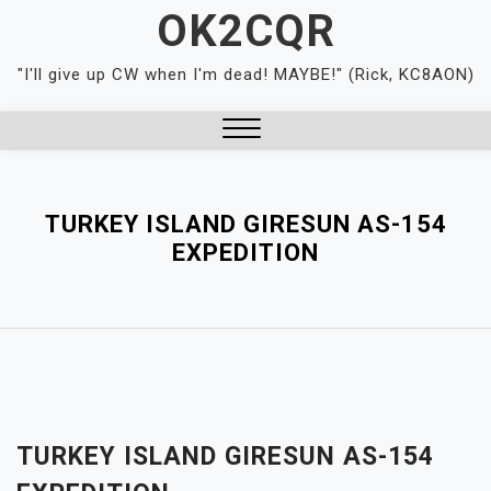
Skip
OK2CQR
to
content
"I'll give up CW when I'm dead! MAYBE!" (Rick, KC8AON)
Close
Menu
TURKEY ISLAND GIRESUN AS-154
EXPEDITION
TURKEY ISLAND GIRESUN AS-154