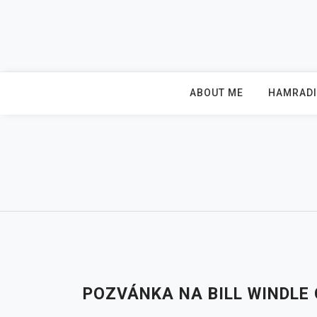
Skip
to
content
ABOUT ME
HAMRAD
POZVÁNKA NA BILL WINDLE