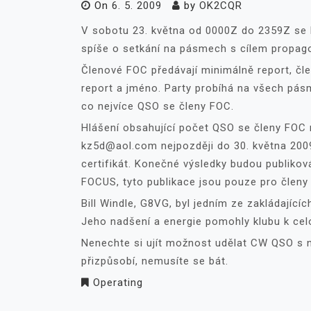
On
6. 5. 2009
by
OK2CQR
V sobotu 23. května od 0000Z do 2359Z se k
spíše o setkání na pásmech s cílem propagov
Členové FOC předávají minimálně report, čl
report a jméno. Party probíhá na všech p
co nejvíce QSO se členy FOC.
Hlášení obsahující počet QSO se členy FOC 
kz5d@aol.com nejpozději do 30. května 200
certifikát. Konečné výsledky budou publiko
FOCUS, tyto publikace jsou pouze pro členy
Bill Windle, G8VG, byl jedním ze zakládajícíc
Jeho nadšení a energie pomohly klubu k ce
Nenechte si ujít možnost udělat CW QSO s n
přizpůsobí, nemusíte se bát.
Operating