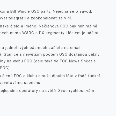
oná Bill Windle QSO party. Nejedná se o závod,
at telegrafii a zdokonalovat se v ní.
enské číslo a jméno. Nečlenové FOC pak minimálně
ásmech mimo WARC a DX segmenty. Účelem je udělat
na jednotlivých pásmech zašlete na email
9. Stanice s největším počtem QSO dostanou pěkný
vány na webu FOC (dále také ve FOC News Sheet a
 FOC).
h členů FOC a klubu sloužil dlouhá léta v řadě funkcí.
losvětovému úspěchu.
ejlepšími operátory na světě. Svou rychlost vám