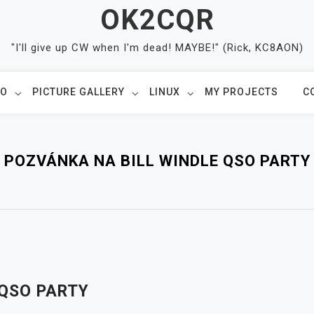
OK2CQR
"I'll give up CW when I'm dead! MAYBE!" (Rick, KC8AON)
IO
PICTURE GALLERY
LINUX
MY PROJECTS
C
POZVÁNKA NA BILL WINDLE QSO PARTY
 QSO PARTY