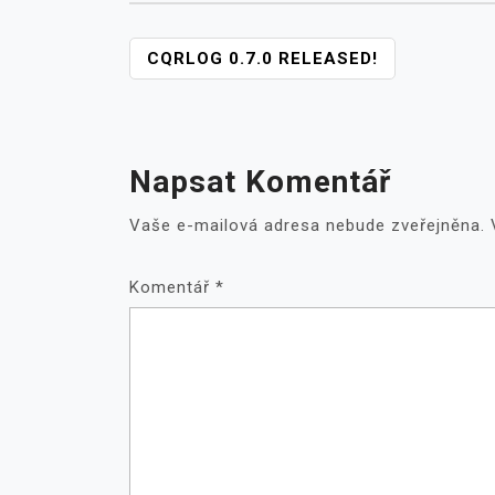
NAVIGACE
CQRLOG 0.7.0 RELEASED!
PRO
PŘÍSPĚVEK
Napsat Komentář
Vaše e-mailová adresa nebude zveřejněna.
Komentář
*