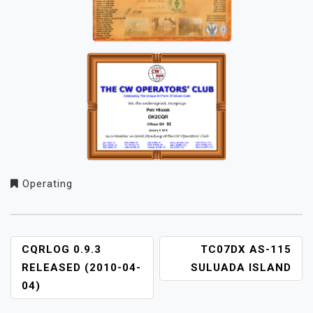
Operating
NAVIGACE
CQRLOG 0.9.3
TC07DX AS-115
PRO
RELEASED (2010-04-
SULUADA ISLAND
PŘÍSPĚVEK
04)