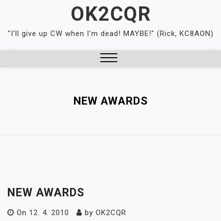
Skip
OK2CQR
to
content
"I'll give up CW when I'm dead! MAYBE!" (Rick, KC8AON)
Close
Menu
NEW AWARDS
NEW AWARDS
On
12. 4. 2010
by
OK2CQR